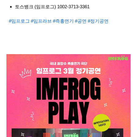
토스뱅크 (임프로그) 1002-3713-3361
#임프로그
#임프라브
#즉흥연기
#공연
#정기공연