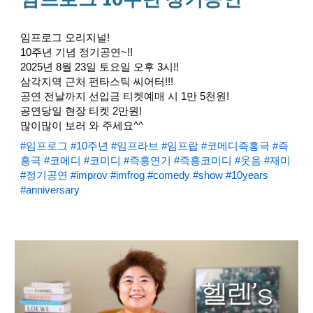
임프로그 오리지널!
10주년 기념 정기공연~!!
2025년 8월 23일 토요일 오후 3시!!
삼각지역 근처 펀타스틱 씨어터!!!
공연 전날까지 선입금 티켓예매 시 1만 5천원!
공연당일 현장 티켓 2만원!
많이많이 보러 와 주세요^^
#임프로그
#10주년
#임프라브
#임프랍
#코메디즉흥극
#즉
흥극
#코메디
#코미디
#즉흥연기
#즉흥코미디
#웃음
#재미
#정기공연
#improv
#imfrog
#comedy
#show
#10years
#anniversary