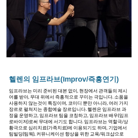
헬렌의 임프라브(Improv/즉흥연기)
,
임프라브는
미리
준비된
대본
없이
현장에서
관객들의
제시
,
.
어를
받아
무대
위에서
즉흥적으로
꾸미는
극입니다
소품을
,
,
사용하지
않는것이
특징이며
코미디
뿐만
아니라
여러
가지
.
장르로
펼쳐지는
종합예술
장르입니다
헬렌은
임프라브
과
,
,
(
정을
운영하고
임프라브
팀을
코칭하고
임프라브
배우
임프
)
.
/
로바이저
로써
무대에
서기도
합니다
임프라브는
역할극
상
(
)
,
황극으로
심리치료
가족치료
에
이용되기도
하며
기업에서
(
),
/
팀빌딩
팀웍
커뮤니케이션
향상을
위한
교육
워크샵으로